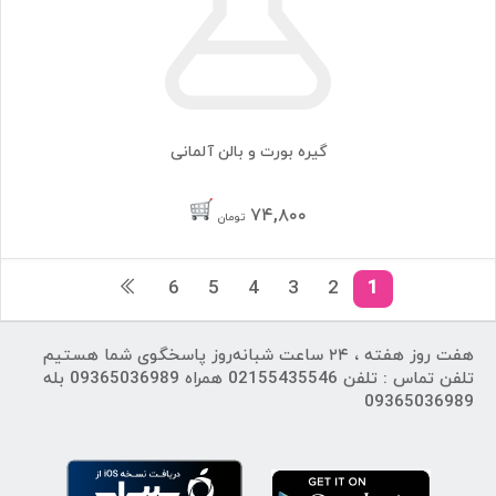
گیره بورت و بالن آلمانی
۷۴,۸۰۰
تومان
6
5
4
3
2
1
هفت روز هفته ، ۲۴ ساعت شبانه‌روز پاسخگوی شما هستیم
تلفن تماس : تلفن 02155435546 همراه 09365036989 بله
09365036989