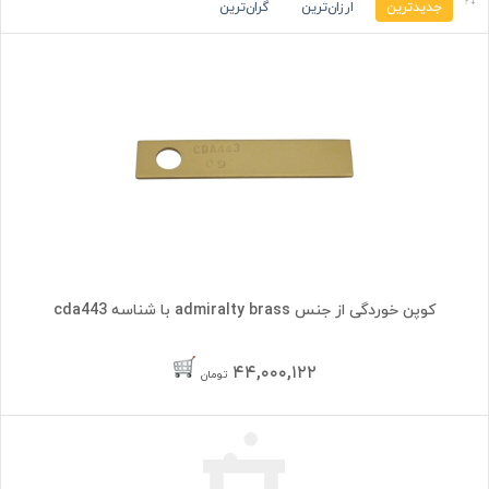
جدیدترین
ارزان‌ترین
گران‌ترین
کوپن خوردگی از جنس admiralty brass با شناسه cda443
۴۴,۰۰۰,۱۲۲
تومان