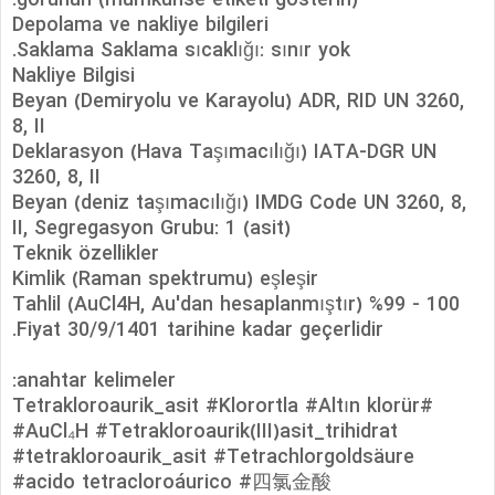
görünün (mümkünse etiketi gösterin).
Depolama ve nakliye bilgileri
Saklama Saklama sıcaklığı: sınır yok.
Nakliye Bilgisi
Beyan (Demiryolu ve Karayolu) ADR, RID UN 3260,
8, II
Deklarasyon (Hava Taşımacılığı) IATA-DGR UN
3260, 8, II
Beyan (deniz taşımacılığı) IMDG Code UN 3260, 8,
II, Segregasyon Grubu: 1 (asit)
Teknik özellikler
Kimlik (Raman spektrumu) eşleşir
Tahlil (AuCl4H, Au'dan hesaplanmıştır) %99 - 100
Fiyat 30/9/1401 tarihine kadar geçerlidir.
anahtar kelimeler:
#Tetrakloroaurik_asit #Klorortla #Altın klorür
#AuCl₄H #Tetrakloroaurik(III)asit_trihidrat
#tetrakloroaurik_asit #Tetrachlorgoldsäure
#acido tetracloroáurico #四氯金酸