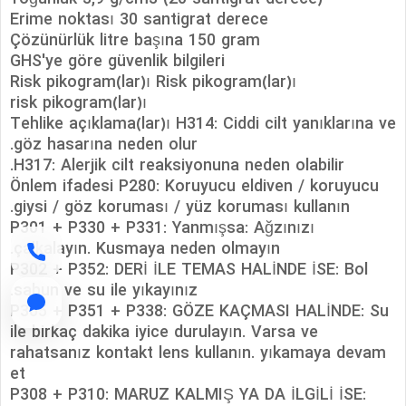
Erime noktası 30 santigrat derece
Çözünürlük litre başına 150 gram
GHS'ye göre güvenlik bilgileri
Risk pikogram(lar)ı Risk pikogram(lar)ı
risk pikogram(lar)ı
Tehlike açıklama(lar)ı H314: Ciddi cilt yanıklarına ve
göz hasarına neden olur.
H317: Alerjik cilt reaksiyonuna neden olabilir.
Önlem ifadesi P280: Koruyucu eldiven / koruyucu
giysi / göz koruması / yüz koruması kullanın.
P301 + P330 + P331: Yanmışsa: Ağzınızı
çalkalayın. Kusmaya neden olmayın.
P302 + P352: DERİ İLE TEMAS HALİNDE İSE: Bol
sabun ve su ile yıkayınız.
P305 + P351 + P338: GÖZE KAÇMASI HALİNDE: Su
ile birkaç dakika iyice durulayın. Varsa ve
rahatsanız kontakt lens kullanın. yıkamaya devam
et
P308 + P310: MARUZ KALMIŞ YA DA İLGİLİ İSE: