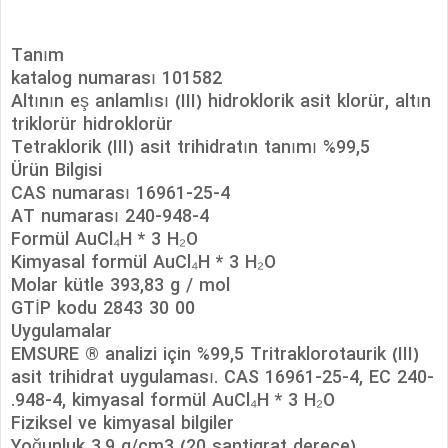
Tanım
katalog numarası 101582
Altının eş anlamlısı (III) hidroklorik asit klorür, altın
triklorür hidroklorür
Tetraklorik (III) asit trihidratın tanımı %99,5
Ürün Bilgisi
CAS numarası 16961-25-4
AT numarası 240-948-4
Formül AuCl₄H * 3 H₂O
Kimyasal formül AuCl₄H * 3 H₂O
Molar kütle 393,83 g / mol
GTİP kodu 2843 30 00
Uygulamalar
EMSURE ® analizi için %99,5 Tritraklorotaurik (III)
asit trihidrat uygulaması. CAS 16961-25-4, EC 240-
948-4, kimyasal formül AuCl₄H * 3 H₂O.
Fiziksel ve kimyasal bilgiler
Yoğunluk 3,9 g/cm3 (20 santigrat derece)