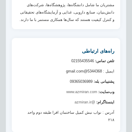
مشتریان ما شامل دانشگاه‌ها، پژوهشگاه‌ها، شرکت‌های
دانش‌بنیان، صنایع دارویی، غذایی و آزمایشگاه‌های تحقیقاتی
و کنترل کیفیت هستند که سال‌ها همکاری مستمر با ما دارند.
راه‌های ارتباطی
تلفن تماس:
02155435546
ایمیل : 5344368@gmail.com
پشتیبانی بله:
09365036989
وب‌سایت:
www.azmiran.com
اینستاگرام:
@azmiran.ir
آدرس : نواب نبش کمیل ساختمان افرا طبقه دوم واحد
۲۱۸