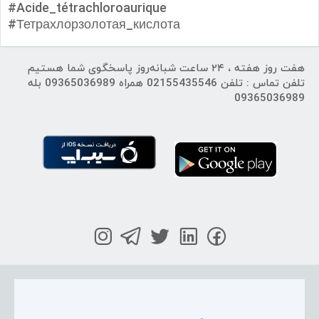
#Acide_tétrachloroaurique
#Тетрахлорзолотая_кислота
هفت روز هفته ، ۲۴ ساعت شبانه‌روز پاسخگوی شما هستیم
تلفن تماس : تلفن 02155435546 همراه 09365036989 بله
09365036989