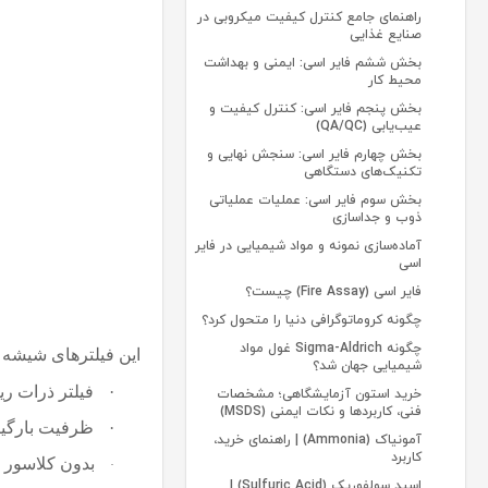
راهنمای جامع کنترل کیفیت میکروبی در
صنایع غذایی
بخش ششم فایر اسی: ایمنی و بهداشت
محیط کار
بخش پنجم فایر اسی: کنترل کیفیت و
عیب‌یابی (QA/QC)
بخش چهارم فایر اسی: سنجش نهایی و
تکنیک‌های دستگاهی
بخش سوم فایر اسی: عملیات عملیاتی
ذوب و جداسازی
آماده‌سازی نمونه و مواد شیمیایی در فایر
اسی
فایر اسی (Fire Assay) چیست؟
چگونه کروماتوگرافی دنیا را متحول کرد؟
چگونه Sigma-Aldrich غول مواد
این فیلترهای شیشه
شیمیایی جهان شد؟
·
فیلتر ذرات ری
خرید استون آزمایشگاهی؛ مشخصات
فنی، کاربردها و نکات ایمنی (MSDS)
·
ظرفیت بارگی
آمونیاک (Ammonia) | راهنمای خرید،
کاربرد
بدون کلاسور
·
اسید سولفوریک (Sulfuric Acid) |