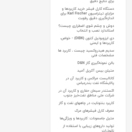
برای نتایج دقیق
دستگاه کارل فیشر خرید کاربردها و
مزایای تیتراسیون Karl Fischer برای
اندازه‌گیری دقیق رطوبت
دوش و چشم شوی اضطراری چیست؟
استاندارد نصب و انتخاب
دی ایزوبوتیل کتون (DIBK) - خواص،
کاربردها و ایمنی
سدیم هیدروکسید چیست ، کاربرد ها
مشخصات فنی
بالن نمونه‌گیری گاز D&N
متیلن بیس آکریل آمید
کاتالیست مراکس و کاربرد آن در
پالایشگاه نفت بندرعباس
اکستندر سیمان حفاری و کاربرد آن در
شرکت ملی مناطق نفت‌خیز جنوب
کاربرد بنتونایت در چاههای نفت و گاز
معرف‌ کارل فیشرهای مرک
متیل جاسمونات: کاربردها و ویژگی‌ها
تولید داروهای زیبایی با استفاده از
نانوذرات