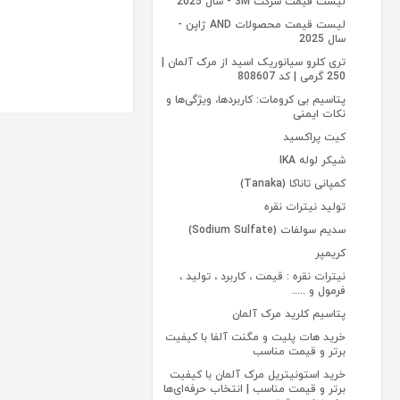
لیست قیمت شرکت 3M - سال 2025
لیست قیمت محصولات AND ژاپن -
سال 2025
تری کلرو سیانوریک اسید از مرک آلمان |
250 گرمی | کد 808607
پتاسیم بی کرومات: کاربردها، ویژگی‌ها و
نکات ایمنی
کیت پراکسید
شیکر لوله IKA
کمپانی تاناکا (Tanaka)
تولید نیترات نقره
سدیم سولفات (Sodium Sulfate)
کریمپر
نیترات نقره : قیمت ، کاربرد ، تولید ،
فرمول و .....
پتاسیم کلرید مرک آلمان
خرید هات پلیت و مگنت آلفا با کیفیت
برتر و قیمت مناسب
خرید استونیتریل مرک آلمان با کیفیت
برتر و قیمت مناسب | انتخاب حرفه‌ای‌ها