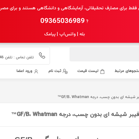
فقط برای مصارف تحقیقاتی، آزمایشگاهی و دانشگاهی هستند و برای مصرف 
09365036989
?
بله | واتس‌اپ | پیامک
تلفن تماس : تلفن 02155435546 همراه 09365036989 بله 09365036989
جوهای مرتبط
لیست قیمت
ثبت نام
ورود اعضا
ه ای بدون چسب، درجه GF/B، Whatman™
 شیشه ای بدون چسب، درجه GF/B، Whatman™