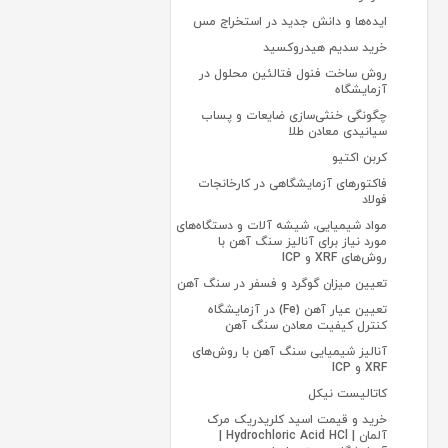
ایده‌ها و دانش جدید در استخراج مس
خرید سدیم هیدروکسید
روش ساخت فنول فتالئین محلول در
آزمایشگاه
چگونگی خنثی‌سازی ضایعات و پساب
سیانیدی معادن طلا
کربن اکتیو
فاکتورهای آزمایشگاهی در کارخانجات
فولاد
مواد شیمیایی، شیشه آلات و دستگاه‌های
مورد نیاز برای آنالیز سنگ آهن با
روش‌های XRF و ICP
تعیین میزان گوگرد و فسفر در سنگ آهن
تعیین عیار آهن (Fe) در آزمایشگاه
کنترل کیفیت معادن سنگ آهن
آنالیز شیمیایی سنگ آهن با روش‌های
XRF و ICP
کاتالیست نیکل
خرید و قیمت اسید کلریدریک مرک
آلمان | Hydrochloric Acid HCl |