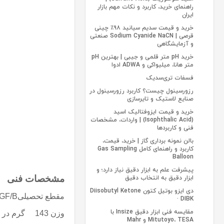
راهنمای خرید، کاربرد و نکات مهم بازار
ایران
خرید و قیمت سدیم سیانید ۹۸٪ چینی
قرصی | Sodium Cyanide NaCN صنعتی
و آزمایشگاهی
خرید pH متر قلمی و جیبی | بهترین pH
متر هانا، میلیواکی و ADWA ادوا
فسفات تری‌سدیک
رزورسینول چیست؟ کاربرد رزورسینول در
صنایع لاستیک و تایرسازی
خرید و قیمت ایزوفتالیک اسید
(Isophthalic Acid) | واردات، مشخصات
فنی و کاربردها
بالن نمونه برداری گاز | خرید، قیمت،
کاربرد و راهنمای کامل Gas Sampling
Balloon
پیشرفت علم به ابزار دقیق نیاز دارد؛ و
مشخصات فنی
ابزار دقیق به انتخاب دقیق
دی‌ ایزو بوتیل کتون Diisobutyl Ketone
مقطع تحصیلی
/B
· DIBK
مقایسه فنی ابزار دقیق Insize با
وزن
143
گرم در 
Mitutoyo، TESA و Mahr