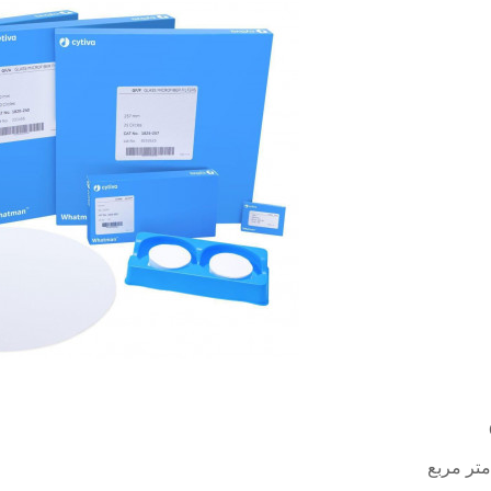
GF
متر مربع