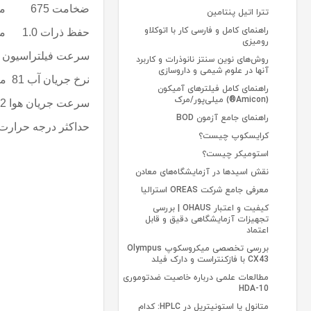
ضخامت
675
م
تترا اتیل پنتامین
راهنمای کامل و فارسی کار با اتوکلاو
حفظ ذرات
1.0
م
رومیزی
سرعت فیلتراسیون
5
روش‌های نوین سنتز نانوذرات و کاربرد
آنها در علوم شیمی و داروسازی
نرخ جریان آب
81
می
راهنمای کامل فیلترهای آمیکون
(Amicon®) میلی‌پور/مرک
سرعت جریان هوا
2
راهنمای جامع آزمون BOD
حداکثر درجه حرارت 550 درجه سانتی گ
کرایسکوپ چیست؟
استومیکر چیست؟
نقش اسیدها در آزمایشگاه‌های معادن
معرفی جامع شرکت OREAS استرالیا
کیفیت و اعتبار OHAUS | بررسی
تجهیزات آزمایشگاهی دقیق و قابل
اعتماد
بررسی تخصصی میکروسکوپ Olympus
CX43 با فازکنتراست و دارک فیلد
مطالعات علمی درباره خاصیت ضدتوموری
10-HDA
متانول یا استونیتریل در HPLC: کدام