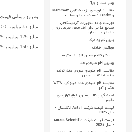
بهتر است و چرا؟
مقایسه آون‌های آزمایشگاهی Memmert
و Binder: کیفیت، مزایا و معایب
به روز رسانی قیمت 401.8.15
فهرست جامع تجهیزات آزمایشگاهی
سایز 47 میلیمتر 100 برگی قیمت 35.000.000 ریال
صنایع غذایی برای اخذ مجوز بهره‌برداری از
سازمان غذا و دارو
سایز 125 میلیمتر 25 برگی قیمت 45.000.000 ریال
بنزیل کلراید مرک
سایز 150 میلیمتر 25 برگی قیمت 55.000.000 ریال
بوراکس خشک
آموزش کالیبراسیون pH متر متروم
بهترین pH مترهای هانا
مقایسه pH مترهای متروم، متلر تولدو،
هک، WTW و اوهاس
مقایسه pH مترهای هانا، میلواکی، WTW،
هک و آدوا
نمایندگی و کالیبراسیون انواع ترازوهای
دقیق
لیست قیمت شرکت Astell انگلستان -
سال 2025
لیست قیمت شرکت Aurora Scientific
- سال 2025