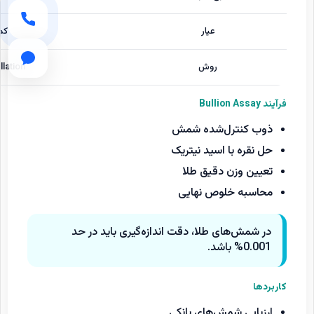
عیار
کم
روش
llation
فرآیند Bullion Assay
ذوب کنترل‌شده شمش
حل نقره با اسید نیتریک
تعیین وزن دقیق طلا
محاسبه خلوص نهایی
در شمش‌های طلا، دقت اندازه‌گیری باید در حد
0.001% باشد.
کاربردها
ارزیابی شمش‌های بانکی