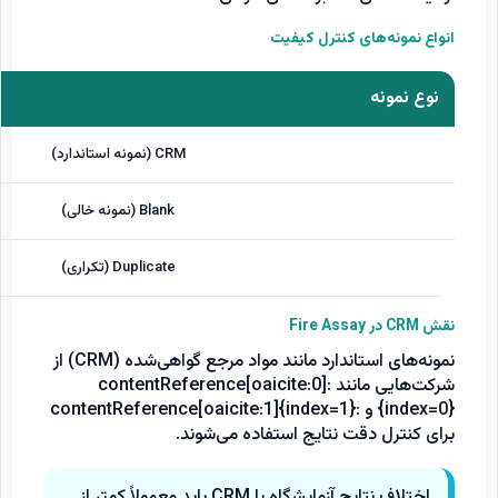
انواع نمونه‌های کنترل کیفیت
نوع نمونه
CRM (نمونه استاندارد)
Blank (نمونه خالی)
Duplicate (تکراری)
نقش CRM در Fire Assay
نمونه‌های استاندارد مانند مواد مرجع گواهی‌شده (CRM) از
شرکت‌هایی مانند :contentReference[oaicite:0]
{index=0} و :contentReference[oaicite:1]{index=1}
برای کنترل دقت نتایج استفاده می‌شوند.
اختلاف نتایج آزمایشگاه با CRM باید معمولاً کمتر از