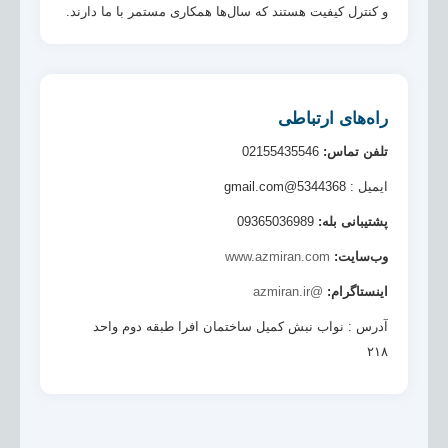
و کنترل کیفیت هستند که سال‌ها همکاری مستمر با ما دارند.
راه‌های ارتباطی
تلفن تماس:
02155435546
ایمیل : 5344368@gmail.com
پشتیبانی بله:
09365036989
وب‌سایت:
www.azmiran.com
اینستاگرام:
@azmiran.ir
آدرس : نواب نبش کمیل ساختمان افرا طبقه دوم واحد
۲۱۸