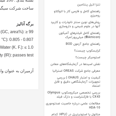
بسته بندی : 100 میلی و 1 لیتری بطری آلومینیومی
تترا اتیل پنتامین
ساخت شرکت سیگما آ
راهنمای کامل و فارسی کار با اتوکلاو
رومیزی
روش‌های نوین سنتز نانوذرات و کاربرد
برگه آنالیز
آنها در علوم شیمی و داروسازی
(GC, area%): ≥ 99
راهنمای کامل فیلترهای آمیکون
(Amicon®) میلی‌پور/مرک
 °C): 0.805 - 0.807
راهنمای جامع آزمون BOD
Water (K. F.): ≤ 1.0
کرایسکوپ چیست؟
ty (IR): passes test
استومیکر چیست؟
نقش اسیدها در آزمایشگاه‌های معادن
آزمیران به عنوان وارد کن
معرفی جامع شرکت OREAS استرالیا
کیفیت و اعتبار OHAUS | بررسی
تجهیزات آزمایشگاهی دقیق و قابل
اعتماد
بررسی تخصصی میکروسکوپ Olympus
CX43 با فازکنتراست و دارک فیلد
مطالعات علمی درباره خاصیت ضدتوموری
10-HDA
متانول یا استونیتریل در HPLC: کدام