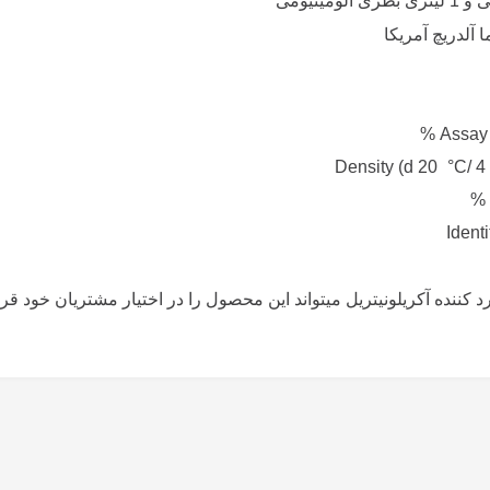
لدریچ آمریکا
%
Assay 
Density (d 20 °C/ 4
%
Identi
نده آکریلونیتریل میتواند این محصول را در اختیار مشتریان خود قرار دهد تلفن 125344368