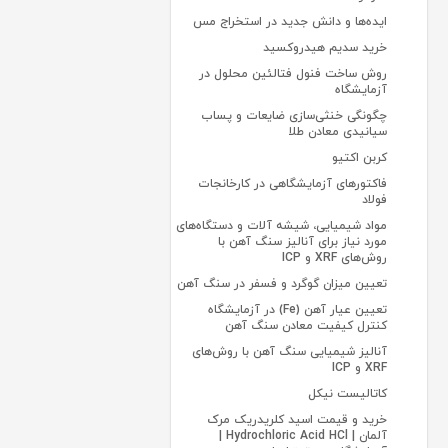
ایده‌ها و دانش جدید در استخراج مس
خرید سدیم هیدروکسید
روش ساخت فنول فتالئین محلول در
آزمایشگاه
چگونگی خنثی‌سازی ضایعات و پساب
سیانیدی معادن طلا
کربن اکتیو
فاکتورهای آزمایشگاهی در کارخانجات
فولاد
مواد شیمیایی، شیشه آلات و دستگاه‌های
مورد نیاز برای آنالیز سنگ آهن با
روش‌های XRF و ICP
تعیین میزان گوگرد و فسفر در سنگ آهن
تعیین عیار آهن (Fe) در آزمایشگاه
کنترل کیفیت معادن سنگ آهن
آنالیز شیمیایی سنگ آهن با روش‌های
XRF و ICP
کاتالیست نیکل
خرید و قیمت اسید کلریدریک مرک
آلمان | Hydrochloric Acid HCl |