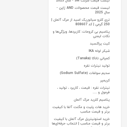
لیست قیمت شرکت 3M - سال 2025
لیست قیمت محصولات AND ژاپن -
سال 2025
تری کلرو سیانوریک اسید از مرک آلمان |
250 گرمی | کد 808607
پتاسیم بی کرومات: کاربردها، ویژگی‌ها و
نکات ایمنی
کیت پراکسید
شیکر لوله IKA
کمپانی تاناکا (Tanaka)
تولید نیترات نقره
سدیم سولفات (Sodium Sulfate)
کریمپر
نیترات نقره : قیمت ، کاربرد ، تولید ،
فرمول و .....
پتاسیم کلرید مرک آلمان
خرید هات پلیت و مگنت آلفا با کیفیت
برتر و قیمت مناسب
خرید استونیتریل مرک آلمان با کیفیت
برتر و قیمت مناسب | انتخاب حرفه‌ای‌ها