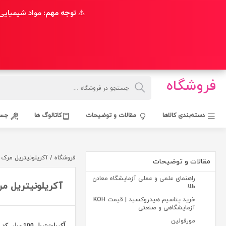
⚠️
توجه مهم:
مواد شیمیایی 
فروشگاه
دسته‌بندی کالاها
مقالات و توضیحات
کاتالوگ ها
جست
فروشگاه / آکریلونیتریل مرک
مقالات و توضیحات
راهنمای علمی و عملی آزمایشگاه معادن
آکریلونیتریل م
طلا
خرید پتاسیم هیدروکسید | قیمت KOH
آزمایشگاهی و صنعتی
مورفولین
آکریلونیتریل 100 میلی کد 800834 مرک آلمان