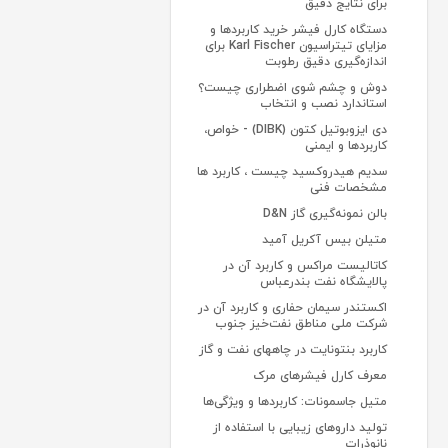
برای نتایج دقیق
دستگاه کارل فیشر خرید کاربردها و
مزایای تیتراسیون Karl Fischer برای
اندازه‌گیری دقیق رطوبت
دوش و چشم شوی اضطراری چیست؟
استاندارد نصب و انتخاب
دی ایزوبوتیل کتون (DIBK) - خواص،
کاربردها و ایمنی
سدیم هیدروکسید چیست ، کاربرد ها
مشخصات فنی
بالن نمونه‌گیری گاز D&N
متیلن بیس آکریل آمید
کاتالیست مراکس و کاربرد آن در
پالایشگاه نفت بندرعباس
اکستندر سیمان حفاری و کاربرد آن در
شرکت ملی مناطق نفت‌خیز جنوب
کاربرد بنتونایت در چاههای نفت و گاز
معرف‌ کارل فیشرهای مرک
متیل جاسمونات: کاربردها و ویژگی‌ها
تولید داروهای زیبایی با استفاده از
نانوذرات