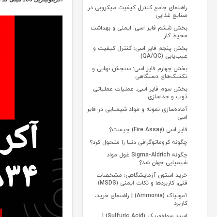
راهنمای جامع کنترل کیفیت میکروبی در
صنایع غذایی
بخش ششم فایر اسی: ایمنی و بهداشت
محیط کار
بخش پنجم فایر اسی: کنترل کیفیت و
عیب‌یابی (QA/QC)
بخش چهارم فایر اسی: سنجش نهایی و
تکنیک‌های دستگاهی
بخش سوم فایر اسی: عملیات عملیاتی
ذوب و جداسازی
آماده‌سازی نمونه و مواد شیمیایی در فایر
اسی
فایر اسی (Fire Assay) چیست؟
چگونه کروماتوگرافی دنیا را متحول کرد؟
چگونه Sigma-Aldrich غول مواد
شیمیایی جهان شد؟
خرید استون آزمایشگاهی؛ مشخصات
فنی، کاربردها و نکات ایمنی (MSDS)
آمونیاک (Ammonia) | راهنمای خرید،
کاربرد
اسید سولفوریک (Sulfuric Acid) |