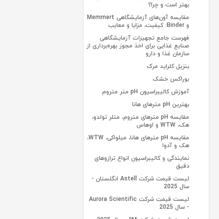
بهتر است و چرا؟
مقایسه آون‌های آزمایشگاهی Memmert
و Binder: کیفیت، مزایا و معایب
فهرست جامع تجهیزات آزمایشگاهی
صنایع غذایی برای اخذ مجوز بهره‌برداری از
سازمان غذا و دارو
بنزیل کلراید مرک
بوراکس خشک
آموزش کالیبراسیون pH متر متروم
بهترین pH مترهای هانا
مقایسه pH مترهای متروم، متلر تولدو،
هک، WTW و اوهاس
مقایسه pH مترهای هانا، میلواکی، WTW،
هک و آدوا
نمایندگی و کالیبراسیون انواع ترازوهای
دقیق
لیست قیمت شرکت Astell انگلستان -
سال 2025
لیست قیمت شرکت Aurora Scientific
- سال 2025