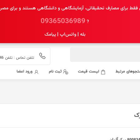
فقط برای مصارف تحقیقاتی، آزمایشگاهی و دانشگاهی هستند و برای مصرف 
09365036989
?
بله | واتس‌اپ | پیامک
تلفن تماس : تلفن 02155435546 همراه 09365036989 بله 09365036989
جوهای مرتبط
لیست قیمت
ثبت نام
ورود اعضا
رک