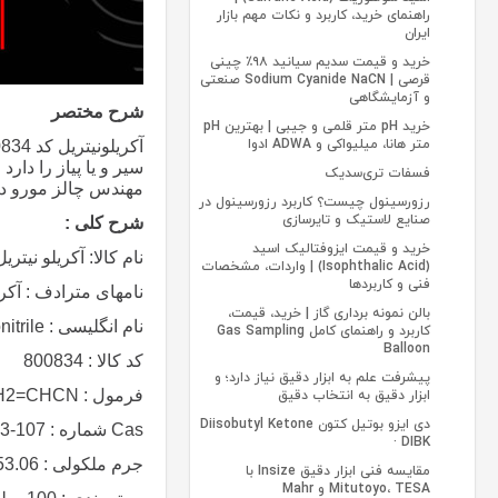
راهنمای خرید، کاربرد و نکات مهم بازار
ایران
خرید و قیمت سدیم سیانید ۹۸٪ چینی
قرصی | Sodium Cyanide NaCN صنعتی
و آزمایشگاهی
شرح مختصر
خرید pH متر قلمی و جیبی | بهترین pH
متر هانا، میلیواکی و ADWA ادوا
آکریلونیتریل کد 800834 مرک آلمان با فرمول
سیر و یا پیاز را دا
فسفات تری‌سدیک
مهندس چالز مورو در سال 1893 سن
رزورسینول چیست؟ کاربرد رزورسینول در
صنایع لاستیک و تایرسازی
شرح کلی :
خرید و قیمت ایزوفتالیک اسید
نام کالا: آکریلو نیتریل
(Isophthalic Acid) | واردات، مشخصات
فنی و کاربردها
نامهای مترادف : آکری
بالن نمونه برداری گاز | خرید، قیمت،
نام انگلیسی :
nitrile
کاربرد و راهنمای کامل Gas Sampling
Balloon
کد کالا : 800834
پیشرفت علم به ابزار دقیق نیاز دارد؛ و
فرمول :
H2=CHCN
ابزار دقیق به انتخاب دقیق
دی‌ ایزو بوتیل کتون Diisobutyl Ketone
Cas
شماره : 107-13-1
· DIBK
جرم ملکولی : 53.06
مقایسه فنی ابزار دقیق Insize با
Mitutoyo، TESA و Mahr