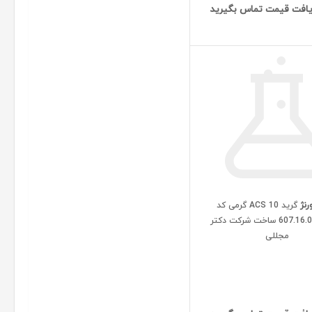
افت قیمت تماس بگیرید
رنژ
گرید ACS 10 گرمی کد
607.16.00010.01 ساخت شرکت دکتر
مجللی