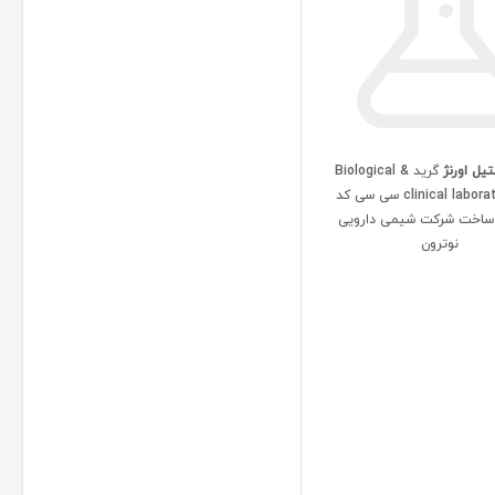
یل اورنژ
گرید Biological &
clinical laboratory 500 سی سی کد
1.359 ساخت شرکت شیمی دارویی
نوترون