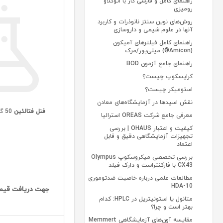
راهنمای کامل و فارسی کار با اتوکلاو
رومیزی
روش‌های نوین سنتز نانوذرات و کاربرد
آنها در علوم شیمی و داروسازی
راهنمای کامل فیلترهای آمیکون
(Amicon®) میلی‌پور/مرک
راهنمای جامع آزمون BOD
کرایسکوپ چیست؟
استومیکر چیست؟
نقش اسیدها در آزمایشگاه‌های معادن
فنل فتالئین
50 گرمی دکتر مجللی
معرفی جامع شرکت OREAS استرالیا
کیفیت و اعتبار OHAUS | بررسی
تجهیزات آزمایشگاهی دقیق و قابل
اعتماد
بررسی تخصصی میکروسکوپ Olympus
CX43 با فازکنتراست و دارک فیلد
مطالعات علمی درباره خاصیت ضدتوموری
10-HDA
جهت دریافت قیم
متانول یا استونیتریل در HPLC: کدام
بهتر است و چرا؟
مقایسه آون‌های آزمایشگاهی Memmert