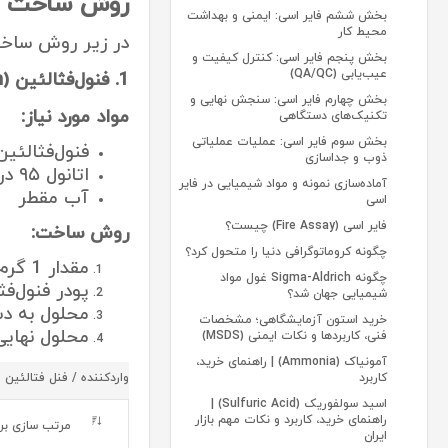
روش ساخت شن
بخش ششم فایر اسی: ایمنی و بهداشت
محیط کار
در زیر روش ساخت هر یک 
بخش پنجم فایر اسی: کنترل کیفیت و
عیب‌یابی (QA/QC)
1. فنول‌فثالئین (Phenolphthalein)
بخش چهارم فایر اسی: سنجش نهایی و
مواد مورد نیاز:
تکنیک‌های دستگاهی
بخش سوم فایر اسی: عملیات عملیاتی
فنول‌فثالئی
ذوب و جداسازی
اتانول ۹۵ درصد (یا ایزوپروپانول)
آماده‌سازی نمونه و مواد شیمیایی در فایر
آب مقطر
اسی
فایر اسی (Fire Assay) چیست؟
روش ساخت:
چگونه کروماتوگرافی دنیا را متحول کرد؟
مقدار 1 گرم فنول‌فثالئین پودری را وزن کنید.
چگونه Sigma-Aldrich غول مواد
پودر فنول‌فثالئین را در 100 میل
شیمیایی جهان شد؟
محلول به دست آمده را به 900 میلی
خرید استون آزمایشگاهی؛ مشخصات
محلول نهایی
فنی، کاربردها و نکات ایمنی (MSDS)
آمونیاک (Ammonia) | راهنمای خرید،
کاربرد
واردکننده / فنل فتالئین
اسید سولفوریک (Sulfuric Acid) |
راهنمای خرید، کاربرد و نکات مهم بازار
مرتب سازی بر
ایران