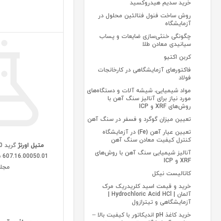
خرید سدیم هیدروکسید
روش ساخت فنول فتالئین محلول در
آزمایشگاه
چگونگی خنثی‌سازی ضایعات و پساب
سیانیدی معادن طلا
کربن اکتیو
فاکتورهای آزمایشگاهی در کارخانجات
فولاد
مواد شیمیایی، شیشه آلات و دستگاه‌های
مورد نیاز برای آنالیز سنگ آهن با
روش‌های XRF و ICP
تعیین میزان گوگرد و فسفر در سنگ آهن
تعیین عیار آهن (Fe) در آزمایشگاه
کنترل کیفیت معادن سنگ آهن
متیل اورنژ
آنالیز شیمیایی سنگ آهن با روش‌های
01
XRF و ICP
مجل
کاتالیست نیکل
خرید و قیمت اسید کلریدریک مرک
آلمان | Hydrochloric Acid HCl |
آزمایشگاهی و تیترازول
خرید کاغذ pH اندیکاتور با کیفیت بالا –