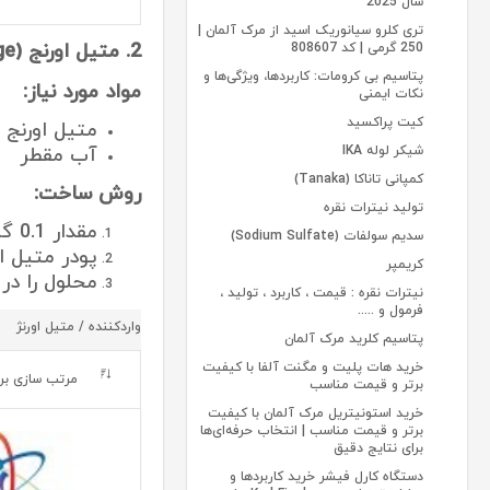
سال 2025
تری کلرو سیانوریک اسید از مرک آلمان |
2. متیل اورنج (Methyl Orange)
250 گرمی | کد 808607
پتاسیم بی کرومات: کاربردها، ویژگی‌ها و
مواد مورد نیاز:
نکات ایمنی
کیت پراکسید
متیل اورنج 
شیکر لوله IKA
آب مقطر
کمپانی تاناکا (Tanaka)
روش ساخت:
تولید نیترات نقره
مقدار 0.1 گرم متیل اورنج پودری را وزن کنید.
سدیم سولفات (Sodium Sulfate)
پودر متیل اورنج را در 100 می
کریمپر
محلول را در
نیترات نقره : قیمت ، کاربرد ، تولید ،
فرمول و .....
واردکننده / متیل اورنژ
پتاسیم کلرید مرک آلمان
خرید هات پلیت و مگنت آلفا با کیفیت
مرتب سازی بر
برتر و قیمت مناسب
خرید استونیتریل مرک آلمان با کیفیت
برتر و قیمت مناسب | انتخاب حرفه‌ای‌ها
برای نتایج دقیق
دستگاه کارل فیشر خرید کاربردها و