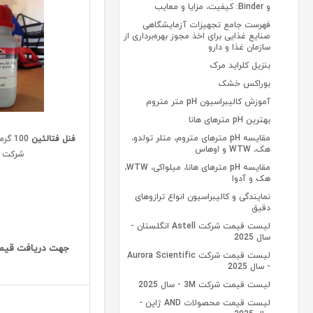
و Binder: کیفیت، مزایا و معایب
فهرست جامع تجهیزات آزمایشگاهی
صنایع غذایی برای اخذ مجوز بهره‌برداری از
سازمان غذا و دارو
بنزیل کلراید مرک
بوراکس خشک
آموزش کالیبراسیون pH متر متروم
بهترین pH مترهای هانا
مقایسه pH مترهای متروم، متلر تولدو،
فنل فتالئین
هک، WTW و اوهاس
شرکت آ
مقایسه pH مترهای هانا، میلواکی، WTW،
هک و آدوا
نمایندگی و کالیبراسیون انواع ترازوهای
دقیق
لیست قیمت شرکت Astell انگلستان -
سال 2025
جهت دریافت قیم
لیست قیمت شرکت Aurora Scientific
- سال 2025
لیست قیمت شرکت 3M - سال 2025
لیست قیمت محصولات AND ژاپن -