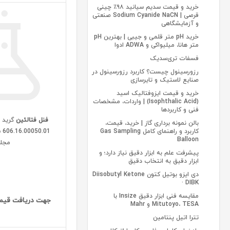
خرید و قیمت سدیم سیانید ۹۸٪ چینی
قرصی | Sodium Cyanide NaCN صنعتی
و آزمایشگاهی
خرید pH متر قلمی و جیبی | بهترین pH
متر هانا، میلیواکی و ADWA ادوا
فسفات تری‌سدیک
رزورسینول چیست؟ کاربرد رزورسینول در
صنایع لاستیک و تایرسازی
خرید و قیمت ایزوفتالیک اسید
(Isophthalic Acid) | واردات، مشخصات
فنی و کاربردها
فنل فتالئین
بالن نمونه برداری گاز | خرید، قیمت،
کاربرد و راهنمای کامل Gas Sampling
01
Balloon
مجل
پیشرفت علم به ابزار دقیق نیاز دارد؛ و
ابزار دقیق به انتخاب دقیق
دی‌ ایزو بوتیل کتون Diisobutyl Ketone
· DIBK
مقایسه فنی ابزار دقیق Insize با
جهت دریافت قیم
Mitutoyo، TESA و Mahr
تترا اتیل پنتامین