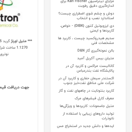
مزایای تیتراسیون Karl Fischer برای
اندازه‌گیری دقیق رطوبت
دوش و چشم شوی اضطراری چیست؟
استاندارد نصب و انتخاب
دی ایزوبوتیل کتون (DIBK) - خواص،
کاربردها و ایمنی
سدیم هیدروکسید چیست ، کاربرد ها
***
متیل اورنژ
مشخصات فنی
1.1270 ساخت
بالن نمونه‌گیری گاز D&N
نوترون
متیلن بیس آکریل آمید
کاتالیست مراکس و کاربرد آن در
پالایشگاه نفت بندرعباس
اکستندر سیمان حفاری و کاربرد آن در
شرکت ملی مناطق نفت‌خیز جنوب
جهت دریافت قیم
کاربرد بنتونایت در چاههای نفت و گاز
معرف‌ کارل فیشرهای مرک
متیل جاسمونات: کاربردها و ویژگی‌ها
تولید داروهای زیبایی با استفاده از
نانوذرات
ایده‌ها و دانش جدید در استخراج مس