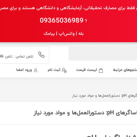
فقط برای مصارف تحقیقاتی، آزمایشگاهی و دانشگاهی هستند و برای مصرف 
09365036989
?
بله | واتس‌اپ | پیامک
تلفن تماس : تلفن 02155435546 همراه 09365036989 بله 09365036989
جوهای مرتبط
لیست قیمت
ثبت نام
ورود اعضا
د مورد نیاز
‌ها و مواد مورد نیاز