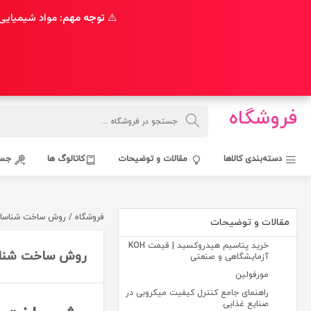
⚠️
توجه مهم:
مواد شیمیایی 
فروشگاه
دسته‌بندی کالاها
مقالات و توضیحات
کاتالوگ ها
جست
فروشگاه / روش ساخت شناساگرهای pH: دستورالعمل‌ها و موا
مقالات و توضیحات
خرید پتاسیم هیدروکسید | قیمت KOH
روش ساخت شناساگرهای pH: دستورالعمل
آزمایشگاهی و صنعتی
مورفولین
راهنمای جامع کنترل کیفیت میکروبی در
صنایع غذایی