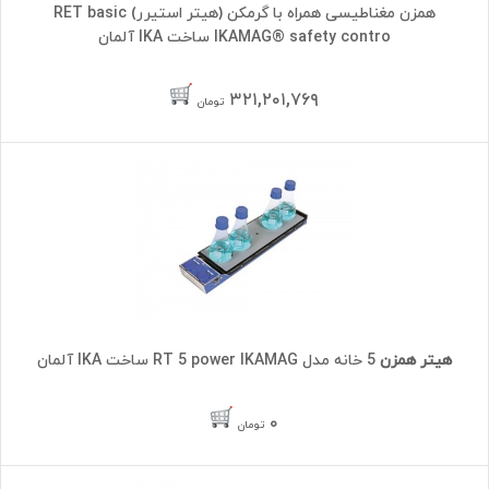
همزن مغناطیسی همراه با گرمکن (هیتر استیرر) RET basic
IKAMAG® safety contro ساخت IKA آلمان
۳۲۱,۲۰۱,۷۶۹
تومان
هیتر همزن
5 خانه مدل RT 5 power IKAMAG ساخت IKA آلمان
۰
تومان