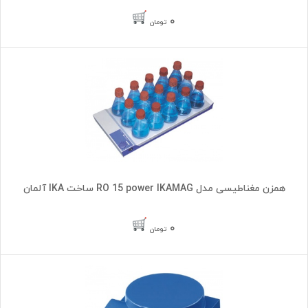
۰
تومان
همزن مغناطیسی مدل RO 15 power IKAMAG ساخت IKA آلمان
۰
تومان