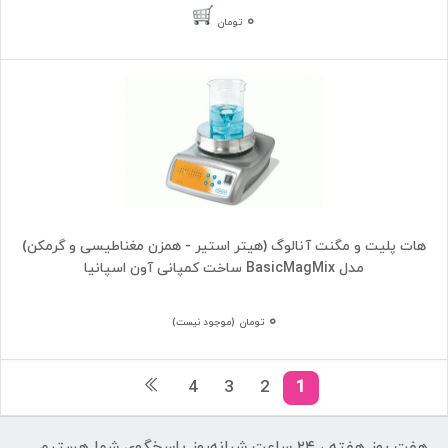
۰
تومان
هات پلیت و مگنت آنالوگ (هیتر استیر - همزن مغناطیسی و گرمکن)
مدل BasicMagMix ساخت کمپانی آون اسپانیا
۰
تومان
(موجود نیست)
4
3
2
1
هفت روز هفته ، ۲۴ ساعت شبانه‌روز پاسخگوی شما هستیم