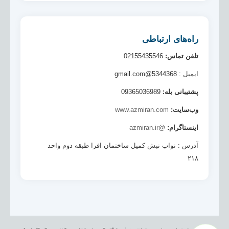
راه‌های ارتباطی
تلفن تماس:
02155435546
ایمیل : 5344368@gmail.com
پشتیبانی بله:
09365036989
وب‌سایت:
www.azmiran.com
اینستاگرام:
@azmiran.ir
آدرس : نواب نبش کمیل ساختمان افرا طبقه دوم واحد
۲۱۸