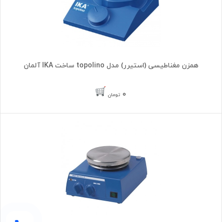
همزن مغناطیسی (استیرر) مدل topolino ساخت IKA آلمان
۰
تومان