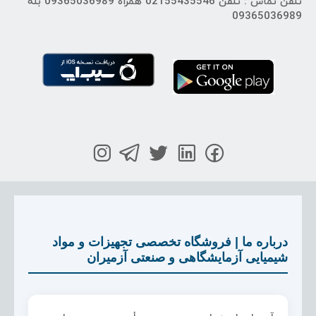
تلفن تماس : تلفن 02155435546 همراه 09365036989 بله
09365036989
درباره ما | فروشگاه تخصصی تجهیزات و مواد
شیمیایی آزمایشگاهی و صنعتی آزمیران