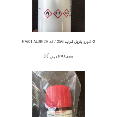
2-فلورو
بنزیل کلراید
25G / کد F7601 ALDRICH
۲۴۸,۰۰۰
تومان