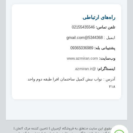
راه‌های ارتباطی
تلفن تماس:
02155435546
ایمیل : 5344368@gmail.com
پشتیبانی بله:
09365036989
وب‌سایت:
www.azmiran.com
اینستاگرام:
@azmiran.ir
آدرس : نواب نبش کمیل ساختمان افرا طبقه دوم واحد
۲۱۸
کلیه حقوق این سایت متعلق به فروشگاه آزمیران | تامین کننده مرک آلمان |