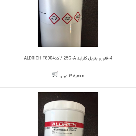
4-فلورو
بنزیل کلراید
25G-A / کدALDRICH F8004
۱۹۸,۰۰۰
تومان