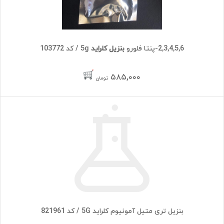
2,3,4,5,6-پنتا فلورو
بنزیل کلراید
5g / کد 103772
۵۸۵,۰۰۰
تومان
بنزیل تری متیل آمونیوم کلراید 5G / کد 821961