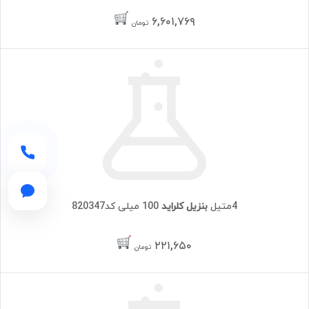
۶,۶۰۱,۷۶۹
تومان
4متیل
بنزیل کلراید
100 میلی کد820347
۲۲۱,۶۵۰
تومان