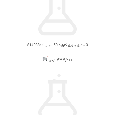
3 متیل
بنزیل کلراید
50 میلی کد814038
۴۳۴,۲۰۰
تومان