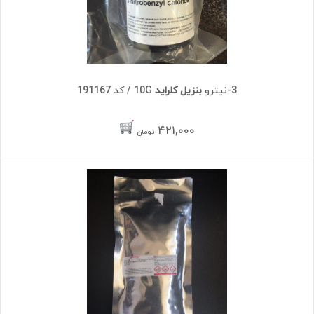
3-نیترو
بنزیل کلراید
10G / کد 191167
۴۲۱,۰۰۰
تومان