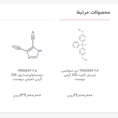
محصولات مرتبط
:
FD02569 ۴،۴'-دی متوکسی
FD02647 ۴،۵-
تریتیل کلرید 250 گرمی
دی‌سیانوای‌میدازول 250
بیوسنت
گرمی کمپانی بیوسنت
۱۳۲,۰۰۰,۰۰۰
۶۶,۰۰۰,۰۰۰
تومان
تومان