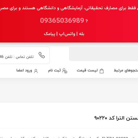
فقط برای مصارف تحقیقاتی، آزمایشگاهی و دانشگاهی هستند و برای مصرف 
09365036989
?
بله | واتس‌اپ | پیامک
تلفن تماس : تلفن 02155435546 همراه 09365036989 بله 09365036989
جوهای مرتبط
لیست قیمت
ثبت نام
ورود اعضا
تن الترا کد ۹۰۲۲۰