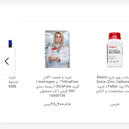
کربنات روی بازی (Basic
خرید و قیمت آگارز
خری
Zinc Carbonate) Extra
UltraPure™ از Invitrogen |
Pure برند Pallav | خرید،
گرید UltraPure | بسته بندی
ت، مشخصات و آنالیز
500 گرمی | کد محصول
خلوص 98
16500100
۰
۲۸,۶۰۰,۰۱۰
۰
تومان
تومان
تو