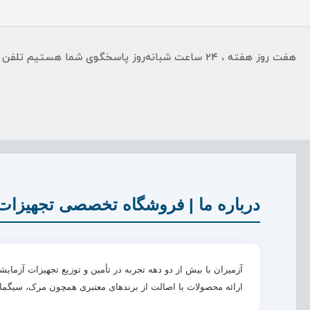
هفت روز هفته ، ۲۴ ساعت شبانه‌روز پاسخگوی شما هستیم تلفن تماس : تلفن 02155435546 همراه 09365036989 بله 09365036989
درباره ما | فروشگاه تخصصی تجهیزات 
آزمیران با بیش از دو دهه تجربه در تأمین و توزیع تجهیزات آز
ارائه محصولات با اصالت از برندهای معتبری همچون مرک، سیگما آلدریچ، واتمن، آتاگو، IKA، ممرت٫ یونیکو، نیکون، D