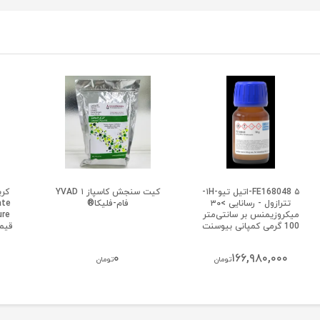
FE168048 ۵-اتیل تیو-۱H-
کیت سنجش کاسپاز ۱ YVAD
تترازول - رسانایی >۳۰
فام-فلیکا®
میکروزیمنس بر سانتی‌متر
100 گرمی کمپانی بیوسنت
قیم
۰
۱۶۶,۹۸۰,۰۰۰
تومان
تومان