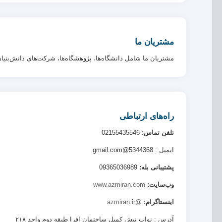
مشتریان ما
مشتریان ما شامل دانشگاه‌ها، پژوهشگاه‌ها، شرکت‌های دانش‌بنیان،
راه‌های ارتباطی
تلفن تماس:
02155435546
ایمیل : 5344368@gmail.com
پشتیبانی بله:
09365036989
وب‌سایت:
www.azmiran.com
اینستاگرام:
@azmiran.ir
آدرس : نواب نبش کمیل ساختمان افرا طبقه دوم واحد ۲۱۸