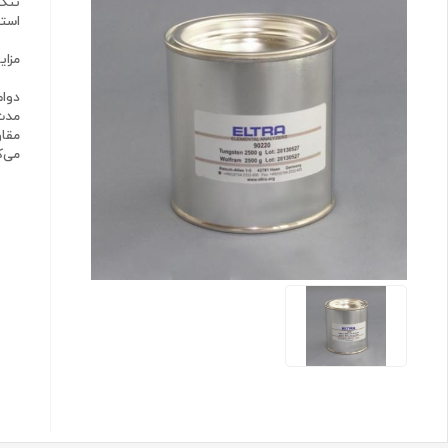
استف
مزایا
مدت 
مقاو
می‌ک